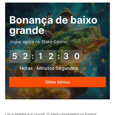
Bonança de baixo
grande
Jogue agora no Stake Casino
5
2
1
2
2
8
:
:
Horas
Minutos
Segundos
Obter bônus
Ler a interface é crucial. O saldo representa os fundos