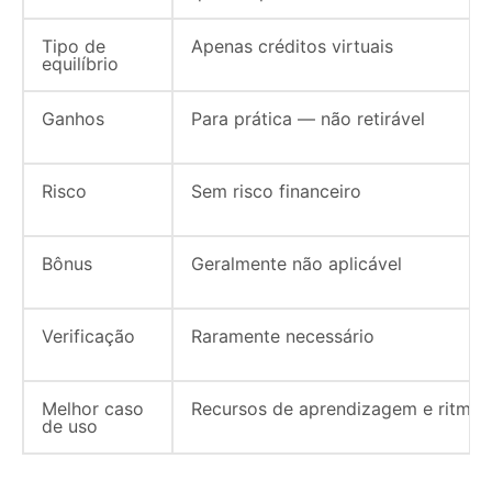
Tipo de
Apenas créditos virtuais
equilíbrio
Ganhos
Para prática — não retirável
Risco
Sem risco financeiro
Bônus
Geralmente não aplicável
Verificação
Raramente necessário
Melhor caso
Recursos de aprendizagem e ritmo
de uso