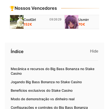
Nossos Vencedores
CoolGirl
09:26:29
Usmirr
09:
152€
70€
Índice
Hide
Mecânica e recursos do Big Bass Bonanza no Stake
Casino
Jogando Big Bass Bonanza no Stake Casino
Benefícios exclusivos do Stake Casino
Modo de demonstração vs dinheiro real
Configurações e controles do Big Bass Bonanza