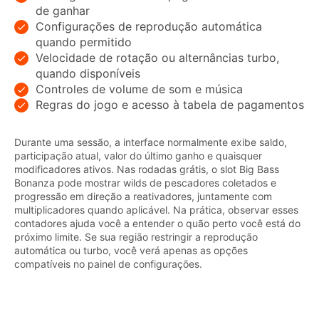
de ganhar
Configurações de reprodução automática
quando permitido
Velocidade de rotação ou alternâncias turbo,
quando disponíveis
Controles de volume de som e música
Regras do jogo e acesso à tabela de pagamentos
Durante uma sessão, a interface normalmente exibe saldo,
participação atual, valor do último ganho e quaisquer
modificadores ativos. Nas rodadas grátis, o slot Big Bass
Bonanza pode mostrar wilds de pescadores coletados e
progressão em direção a reativadores, juntamente com
multiplicadores quando aplicável. Na prática, observar esses
contadores ajuda você a entender o quão perto você está do
próximo limite. Se sua região restringir a reprodução
automática ou turbo, você verá apenas as opções
compatíveis no painel de configurações.