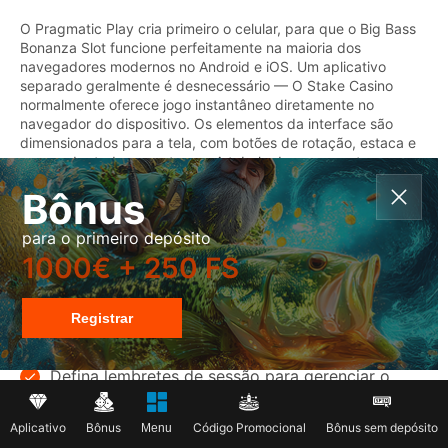
O Pragmatic Play cria primeiro o celular, para que o Big Bass
Bonanza Slot funcione perfeitamente na maioria dos
navegadores modernos no Android e iOS. Um aplicativo
separado geralmente é desnecessário — O Stake Casino
normalmente oferece jogo instantâneo diretamente no
navegador do dispositivo. Os elementos da interface são
dimensionados para a tela, com botões de rotação, estaca e
menu adaptados para toque. A tabela de pagamentos e as
configurações permanecem acessíveis, permitindo as
Bônus
mesmas verificações que você faria no desktop.
para o primeiro depósito
Use uma conexão estável para evitar
1000€ + 250 FS
interrupções
Escolha retrato ou paisagem para controles
confortáveis
Registrar
Mantenha o nível da bateria saudável por
sessões mais longas
Defina lembretes de sessão para gerenciar o
tempo
Verifique as configurações de estaca após
Aplicativo
Bônus
Código Promocional
Bônus sem depósito
Menu
mudanças de orientação