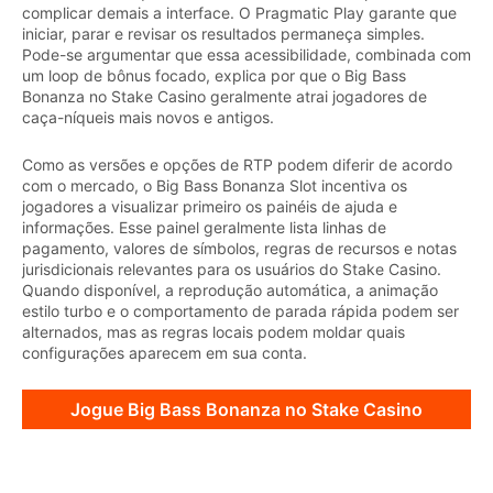
complicar demais a interface. O Pragmatic Play garante que
iniciar, parar e revisar os resultados permaneça simples.
Pode-se argumentar que essa acessibilidade, combinada com
um loop de bônus focado, explica por que o Big Bass
Bonanza no Stake Casino geralmente atrai jogadores de
caça-níqueis mais novos e antigos.
Como as versões e opções de RTP podem diferir de acordo
com o mercado, o Big Bass Bonanza Slot incentiva os
jogadores a visualizar primeiro os painéis de ajuda e
informações. Esse painel geralmente lista linhas de
pagamento, valores de símbolos, regras de recursos e notas
jurisdicionais relevantes para os usuários do Stake Casino.
Quando disponível, a reprodução automática, a animação
estilo turbo e o comportamento de parada rápida podem ser
alternados, mas as regras locais podem moldar quais
configurações aparecem em sua conta.
Jogue Big Bass Bonanza no Stake Casino