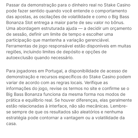
Passar da demonstração para o dinheiro real no Stake Casino
pode fazer sentido quando você entende o comportamento
das apostas, as oscilações de volatilidade e como o Big Bass
Bonanza Slot entrega a maior parte de seu valor no bônus.
Uma abordagem estruturada ajuda — a decidir um orçamento
de sessão, definir um limite de tempo e escolher uma
participação que mantenha a variação gerenciável.
Ferramentas de jogo responsável estão disponíveis em muitas
regiões, incluindo limites de depósito e opções de
autoexclusão quando necessário.
Para jogadores em Portugal, a disponibilidade de acesso de
demonstração e recursos específicos do Stake Casino podem
variar de acordo com as regras locais. Verifique as
informações do jogo, revise os termos no site e confirme se o
Big Bass Bonanza funciona da mesma forma nos modos de
prática e equilíbrio real. Se houver diferenças, elas geralmente
estão relacionadas à interface, não são mecânicas. Lembre-
se sempre de que os resultados são aleatórios e nenhuma
estratégia pode contornar a vantagem ou a volatilidade da
casa.