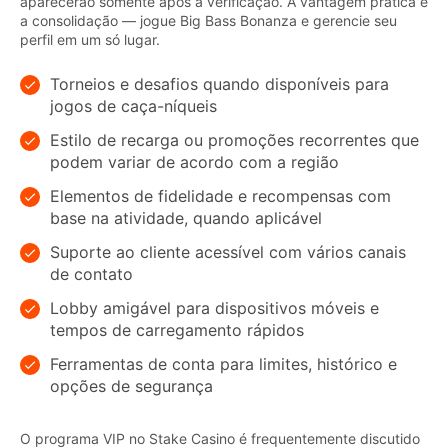
aparecerão somente após a verificação. A vantagem prática é
a consolidação — jogue Big Bass Bonanza e gerencie seu
perfil em um só lugar.
Torneios e desafios quando disponíveis para
jogos de caça-níqueis
Estilo de recarga ou promoções recorrentes que
podem variar de acordo com a região
Elementos de fidelidade e recompensas com
base na atividade, quando aplicável
Suporte ao cliente acessível com vários canais
de contato
Lobby amigável para dispositivos móveis e
tempos de carregamento rápidos
Ferramentas de conta para limites, histórico e
opções de segurança
O programa VIP no Stake Casino é frequentemente discutido