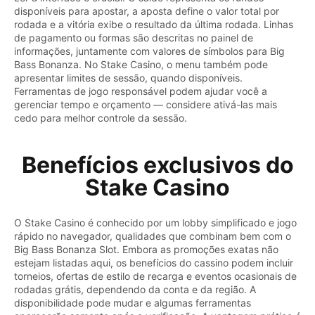
disponíveis para apostar, a aposta define o valor total por
rodada e a vitória exibe o resultado da última rodada. Linhas
de pagamento ou formas são descritas no painel de
informações, juntamente com valores de símbolos para Big
Bass Bonanza. No Stake Casino, o menu também pode
apresentar limites de sessão, quando disponíveis.
Ferramentas de jogo responsável podem ajudar você a
gerenciar tempo e orçamento — considere ativá-las mais
cedo para melhor controle da sessão.
Benefícios exclusivos do
Stake Casino
O Stake Casino é conhecido por um lobby simplificado e jogo
rápido no navegador, qualidades que combinam bem com o
Big Bass Bonanza Slot. Embora as promoções exatas não
estejam listadas aqui, os benefícios do cassino podem incluir
torneios, ofertas de estilo de recarga e eventos ocasionais de
rodadas grátis, dependendo da conta e da região. A
disponibilidade pode mudar e algumas ferramentas