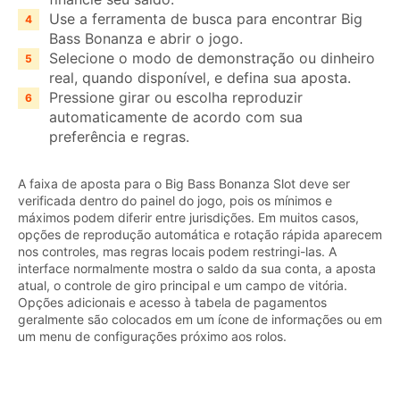
Use a ferramenta de busca para encontrar Big
Bass Bonanza e abrir o jogo.
Selecione o modo de demonstração ou dinheiro
real, quando disponível, e defina sua aposta.
Pressione girar ou escolha reproduzir
automaticamente de acordo com sua
preferência e regras.
A faixa de aposta para o Big Bass Bonanza Slot deve ser
verificada dentro do painel do jogo, pois os mínimos e
máximos podem diferir entre jurisdições. Em muitos casos,
opções de reprodução automática e rotação rápida aparecem
nos controles, mas regras locais podem restringi-las. A
interface normalmente mostra o saldo da sua conta, a aposta
atual, o controle de giro principal e um campo de vitória.
Opções adicionais e acesso à tabela de pagamentos
geralmente são colocados em um ícone de informações ou em
um menu de configurações próximo aos rolos.